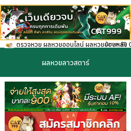
ตรวจหวย ผลหวยออนไลน์ ผลหวยย้อนหลัง
CAT999
ผลหวยลาวสตาร์