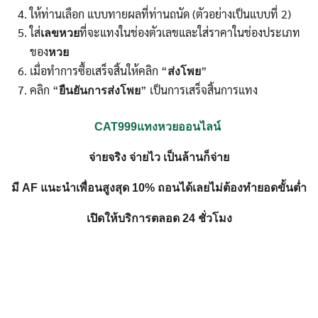
ให้ท่านเลือก แบบทายผลที่ท่านถนัด (ตัวอย่างเป็นแบบที่ 2)
ใส่
ที่จะแทงในช่องตัวเลขและใส่ราคาในช่องประเภท
เลขหวย
ของ
หวย
เมื่อทำการซื้อเสร็จสิ้นให้คลิก “
”
ส่งโพย
คลิก “
” เป็นการเสร็จสิ้นการแทง
ยืนยันการส่งโพย
CAT999แทงหวยออนไลน์
จ่ายจริง จ่ายไว เป็นล้านก็จ่าย
มี AF แนะนำเพื่อนสูงสุด 10% ถอนได้เลยไม่ต้องทำยอดขั้นต่ำ
เปิดให้บริการตลอด 24 ชั่วโมง