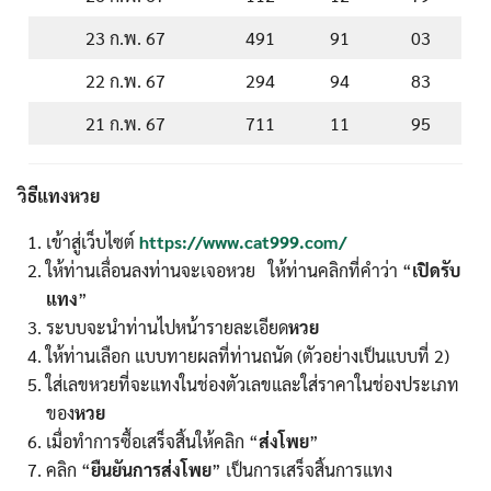
23 ก.พ. 67
491
91
03
22 ก.พ. 67
294
94
83
21 ก.พ. 67
711
11
95
วิธีแทงหวย
เข้าสู่เว็บไซต์
https://www.cat999.com/
ให้ท่านเลื่อนลงท่านจะเจอหวย ให้ท่านคลิกที่คำว่า “
เปิดรับ
แทง
”
ระบบจะนำท่านไปหน้ารายละเอียด
หวย
ให้ท่านเลือก แบบทายผลที่ท่านถนัด (ตัวอย่างเป็นแบบที่ 2)
ใส่เลขหวยที่จะแทงในช่องตัวเลขและใส่ราคาในช่องประเภท
ของ
หวย
เมื่อทำการซื้อเสร็จสิ้นให้คลิก “
ส่งโพย
”
คลิก “
ยืนยันการส่งโพย
” เป็นการเสร็จสิ้นการแทง