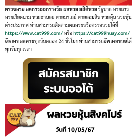
ตรวจหวย ผลการออกรางวัล ผลหวย สถิติหวย
รัฐบาล หวยลาว
หวยเวียดนาม หวยฮานอย หวยมาเลย์ หวยออมสิน หวยหุ้น หวยหุ้น
ต่างประเทศ ท่านสามารถติดตามผลหวยหรือตรวจหวยได้ที่
https://www.cat999.com/
หรือ
https://cat999huay.com/
อัพเดทผลหวย
ทุกวันตลอด 24 ชั่วโมง ท่านสามารถ
อัพเดทหวย
ได้
ทุกวันทุกเวลา