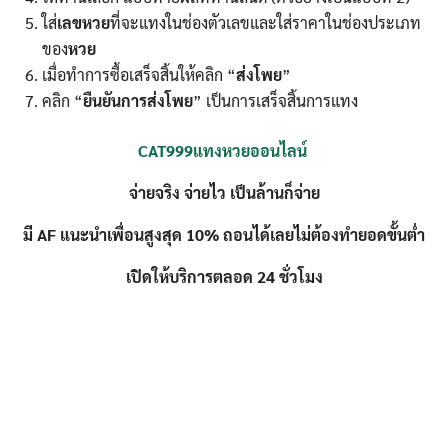
ใส่
เลขหวย
ที่จะแทงในช่องตัวเลขและใส่ราคาในช่องประเภท
ของ
หวย
เมื่อทำการซื้อเสร็จสิ้นให้คลิก “
ส่งโพย
”
คลิก “
ยืนยันการส่งโพย
” เป็นการเสร็จสิ้นการแทง
CAT999แทงหวยออนไลน์
จ่ายจริง จ่ายไว เป็นล้านก็จ่าย
มี AF แนะนำเพื่อนสูงสุด 10% ถอนได้เลยไม่ต้องทำยอดขั้นต่ำ
เปิดให้บริการตลอด 24 ชั่วโมง