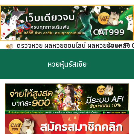
ตรวจหวย ผลหวยออนไลน์ ผลหวยย้อนหลัง
CAT999
หวยหุ้นรัสเซีย