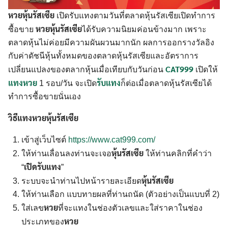
หวยหุ้นรัสเซีย
เปิดรับแทงตามวันที่ตลาดหุ้นรัสเซียเปิดทำการ
หวยหุ้นรัสเซีย
ซื้อขาย
ได้รับความนิยมค่อนข้างมาก เพราะ
ตลาดหุ้นไม่ค่อยมีความผันผวนมากนัก ผลการออกรางวัลอิง
กับค่าดัชนีหุ้นทั้งหมดของตลาดหุ้นรัสเซียและอัตราการ
CAT999
เปลี่ยนแปลงของตลากหุ้นเมื่อเทียบกับวันก่อน
เปิดให้
แทงหวย
รับแทง
1 รอบ/วัน จะเปิด
ก็ต่อเมื่อตลาดหุ้นรัสเซียได้
ทำการซื้อขายนั่นเอง
วิธีแทงหวยหุ้นรัสเซีย
เข้าสู่เว็บไซต์
https://www.cat999.com/
หุ้นรัสเซีย
ให้ท่านเลื่อนลงท่านจะเจอ
ให้ท่านคลิกที่คำว่า
เปิดรับแทง
“
”
หุ้นรัสเซีย
ระบบจะนำท่านไปหน้ารายละเอียด
ให้ท่านเลือก แบบทายผลที่ท่านถนัด (ตัวอย่างเป็นแบบที่ 2)
หวย
ใส่เลข
ที่จะแทงในช่องตัวเลขและใส่ราคาในช่อง
หวย
ประเภทของ