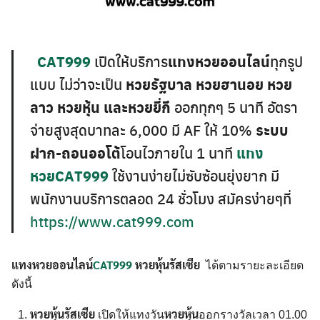
CAT999
เปิดให้บริการ
แทงหวยออนไลน์
ทุกรูป
แบบ ไม่ว่าจะเป็น
หวยรัฐบาล หวยฮานอย หวย
ลาว หวยหุ้น และหวยยี่กี
ออกทุกๆ 5 นาที อัตรา
จ่ายสูงสุดบาทละ 6,000 มี AF ให้ 10%
ระบบ
Search
ฝาก-ถอนออโต้
โอนไวภายใน 1 นาที
แทง
Search
for:
หวยCAT999
ใช้งานง่ายไม่ซับซ้อนยุ่งยาก มี
พนักงานบริการตลอด 24 ชั่วโมง สมัครง่ายๆที่
https://www.cat999.com
แทงหวยออนไลน์
CAT999
หวยหุ้นรัสเซีย
ได้ตามรายะละเอียด
ดังนี้
หวยหุ้นรัสเซีย
หวยหุ้น
เปิดให้แทงวัน
ออกรางวัลเวลา 01.00