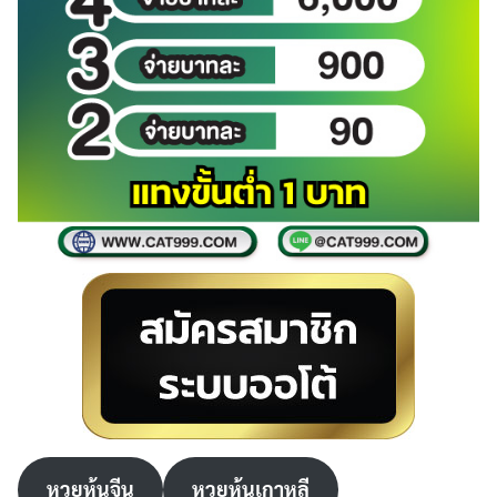
หวยหุ้นจีน
หวยหุ้นเกาหลี