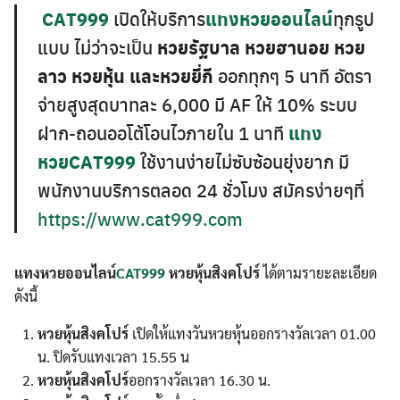
CAT999
เปิดให้บริการ
แทงหวยออนไลน์
ทุกรูป
แบบ ไม่ว่าจะเป็น
หวยรัฐบาล หวยฮานอย หวย
ลาว หวยหุ้น และหวยยี่กี
ออกทุกๆ 5 นาที อัตรา
จ่ายสูงสุดบาทละ 6,000 มี AF ให้ 10% ระบบ
ฝาก-ถอนออโต้โอนไวภายใน 1 นาที
แทง
หวยCAT999
ใช้งานง่ายไม่ซับซ้อนยุ่งยาก มี
พนักงานบริการตลอด 24 ชั่วโมง สมัครง่ายๆที่
https://www.cat999.com
Search
Search
for:
แทงหวยออนไลน์
CAT999
หวยหุ้นสิงคโปร์
ได้ตามรายะละเอียด
ดังนี้
หวยหุ้นสิงคโปร์
เปิดให้แทงวันหวยหุ้นออกรางวัลเวลา 01.00
น. ปิดรับแทงเวลา 15.55 น
หวยหุ้นสิงคโปร์
ออกรางวัลเวลา 16.30 น.