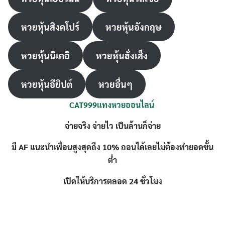
หวยหุ้นสิงคโปร์
หวยหุ้นอังกฤษ
หวยหุ้นนิเคอิ
หวยหุ้นฮั่งเส็ง
หวยหุ้นอียิปต์
หวยอื่นๆ
CAT999แทงหวย
ออนไลน์
จ่ายจริง จ่ายไว เป็นล้านก็จ่าย
มี AF แนะนำเพื่อนสูงสุดถึง 10% ถอนได้เลยไม่ต้องทำยอดขั้น
ต่ำ
เปิดให้บริการตลอด 24 ชั่วโมง