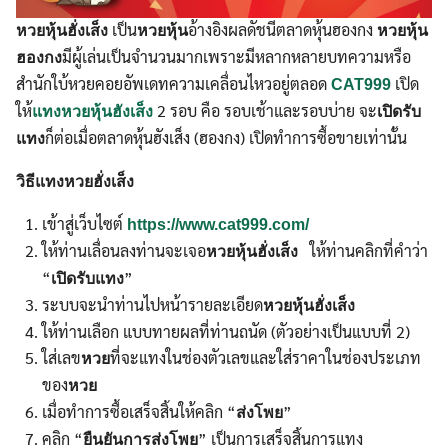
เป็น
อ้างอิงผลดัชนีตลาดหุ้นฮองกง
หวยหุ้นฮั่งเส็ง
หวยหุ้น
หวยหุ้น
มีผู้เล่นเป็นจำนวนมากเพราะมีหลากหลายบทความหรือ
ฮองกง
สำนักใบ้หวยคอยอัพเดทความเคลื่อนไหวอยู่ตลอด
เปิด
CAT999
ให้
2 รอบ คือ รอบเช้าและรอบบ่าย จะ
แทงหวยหุ้นฮังเส็ง
เปิดรับ
ก็ต่อเมื่อตลาดหุ้นฮังเส็ง (ฮองกง) เปิดทำการซื้อขายเท่านั้น
แทง
Search
Search
for:
วิธีแทงหวยฮั่งเส็ง
เข้าสู่เว็บไซต์
https://www.cat999.com/
ให้ท่านเลื่อนลงท่านจะเจอ
ให้ท่านคลิกที่คำว่า
หวยหุ้นฮั่งเส็ง
“
”
เปิดรับแทง
ระบบจะนำท่านไปหน้ารายละเอียด
หวยหุ้นฮั่งเส็ง
ให้ท่านเลือก แบบทายผลที่ท่านถนัด (ตัวอย่างเป็นแบบที่ 2)
ใส่เลข
ที่จะแทงในช่องตัวเลขและใส่ราคาในช่องประเภท
หวย
ของ
หวย
เมื่อทำการซื้อเสร็จสิ้นให้คลิก “
”
ส่งโพย
คลิก “
” เป็นการเสร็จสิ้นการแทง
ยืนยันการส่งโพย