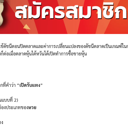
ยใช้ดัชนีตอนปิดตลาดและค่าการเปลี่ยนแปลงของดัชนีตลาดเป็นเกณฑ์ใ
็ต่อเมื่อตลาดหุ้นไต้หวันได้เปิดทำการซื้อขายหุ้น
ที่คำว่า “
เปิดรับแทง
”
นแบบที่ 2)
นช่องประเภทของ
หวย
ทง