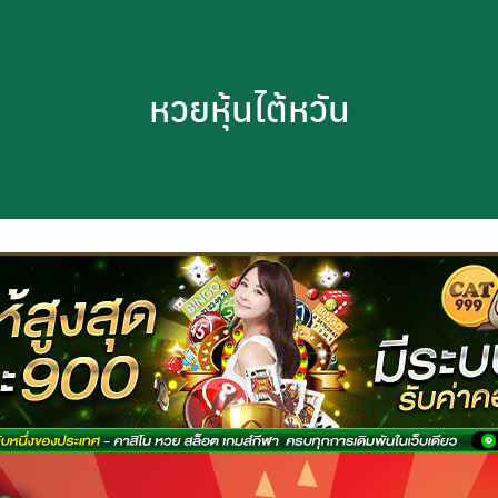
หวยหุ้นไต้หวัน