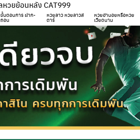
ลหวยย้อนหลัง CAT999
ขั้นตอนการ ฝาก-
หวยลาว หวยลาวส
หวยฮานอยหรือหวย
ถอน
ตาร์
เวียดนาม