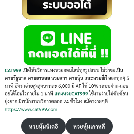
Search
for:
CAT999
เปิดให้บริการแทงหวยออนไลน์ทุกรูปแบบ ไม่ว่าจะเป็น
หวยรัฐบาล หวยฮานอย หวยลาว หวยหุ้น และหวยยี่กี
ออกทุกๆ 5
นาที อัตราจ่ายสูงสุดบาทละ 6,000 มี AF ให้ 10% ระบบฝาก-ถอน
ออโต้โอนไวภายใน 1 นาที
แทงหวยCAT999
ใช้งานง่ายไม่ซับซ้อน
ยุ่งยาก มีพนักงานบริการตลอด 24 ชั่วโมง สมัครง่ายๆที่
https://www.cat999.com
หวยหุ้นนิเคอิ
หวยหุ้นเกาหลี