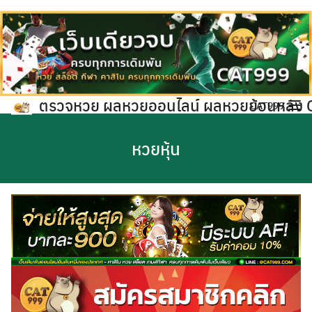
ตรวจหวย ผลหวยออนไลน์ ผลหวยย้อนหลัง
CAT999
หวยหุ้น